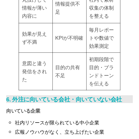
情報提供不
情報が薄い
収集の体制
足
内容に
を整える
毎月レポー
効果が見え
KPIが不明確
トや数値で
ず不満
効果測定
初期段階で
意図と違う
目的の共有
目的・ブラ
発信をされ
不足
ンドトーン
た
を伝える
6. 外注に向いている会社・向いていない会社
向いている企業
社内リソースが限られている中小企業
広報ノウハウがなく、立ち上げたい企業