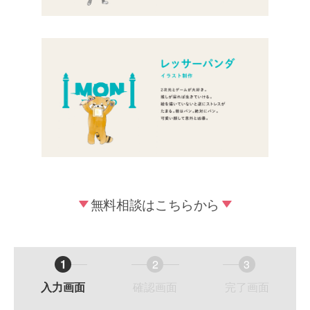
無料相談はこちらから
1
2
3
現
現
現
入力画面
確認画面
完了画面
在
在
在