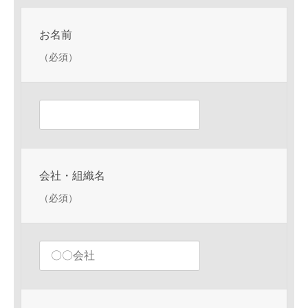
表
表
表
示
示
示
お名前
さ
さ
さ
（必須）
れ
れ
れ
て
て
て
い
い
い
る
る
る
画
画
画
面
面
面
で
で
で
会社・組織名
す。
す。
す。
（必須）