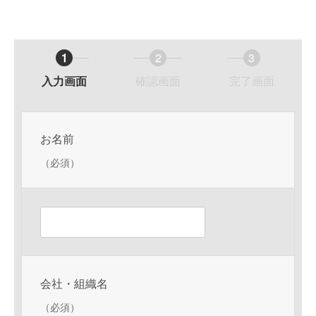
1
2
3
現
現
現
入力画面
確認画面
完了画面
在
在
在
表
表
表
示
示
示
お名前
さ
さ
さ
（必須）
れ
れ
れ
て
て
て
い
い
い
る
る
る
画
画
画
面
面
面
で
で
で
会社・組織名
す。
す。
す。
（必須）