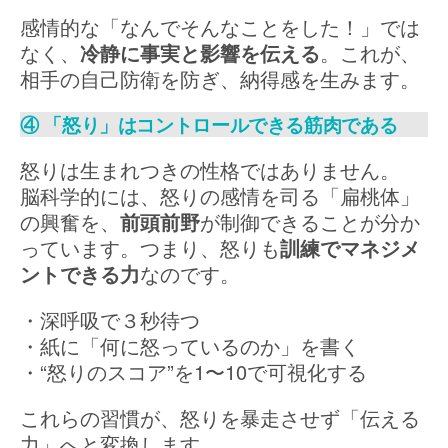
感情的な「なんでそんなことをした！」では
なく、
冷静に事実と影響を伝える
。これが、
相手の自己防衛を防ぎ、納得感を生みます。
④ 「怒り」はコントロールできる筋肉である
怒りは生まれつきの性格ではありません。
脳科学的には、怒りの感情を司る「扁桃体」
の興奮を、
前頭前野
が制御できることが分か
っています。つまり、怒りも
訓練でマネジメ
ントできる力
なのです。
・深呼吸で３秒待つ
・紙に「何に怒っているのか」を書く
・“怒りのスコア”を1〜10で可視化する
これらの習慣が、怒りを暴走させず「伝える
力」へと変換します。