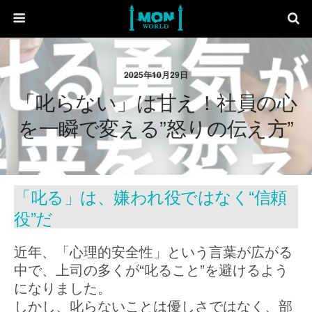
2025年10月29日
「叱らない」は甘え！社員の心
を一瞬で変える”怒りの伝え方”
「叱る」は、嫌われ役ではなく“信頼
役”だ
近年、「心理的安全性」という言葉が広がる
中で、上司の多くが“叱ること”を避けるよう
になりました。
しかし、叱らないことは優しさではなく、部