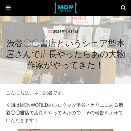
2024年4月14日
渋谷〇〇書店というシェア型本
屋さんで店長やったらあの大物
作家がやってきた！
こんにちは、ネコ記者です。
今回はMONWORLDのシロクマが渋谷ヒカリエにある
渋
谷〇〇書店
で店長をやってきたので、その報告をさせて
いただきます！