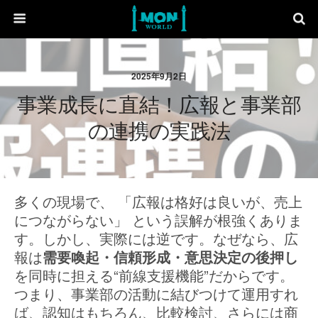
2025年9月2日
事業成長に直結！広報と事業部
の連携の実践法
多くの現場で、 「広報は格好は良いが、売上
につながらない」 という誤解が根強くありま
す。しかし、実際には逆です。なぜなら、広
報は
需要喚起・信頼形成・意思決定の後押し
を同時に担える“前線支援機能”だからです。
つまり、事業部の活動に結びつけて運用すれ
ば、認知はもちろん、比較検討、さらには商