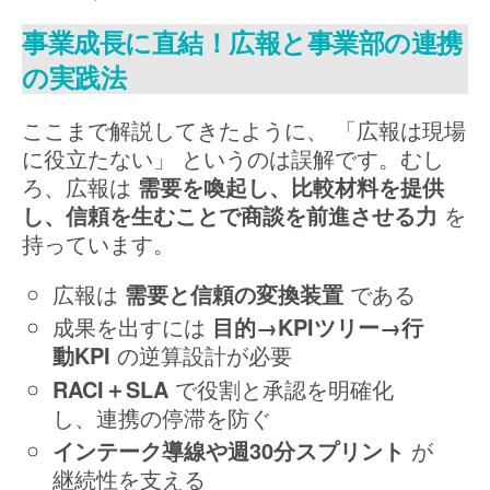
事業成長に直結！広報と事業部の連携
の実践法
ここまで解説してきたように、 「広報は現場
に役立たない」 というのは誤解です。むし
ろ、広報は
需要を喚起し、比較材料を提供
し、信頼を生むことで商談を前進させる力
を
持っています。
広報は
需要と信頼の変換装置
である
成果を出すには
目的→KPIツリー→行
動KPI
の逆算設計が必要
RACI＋SLA
で役割と承認を明確化
し、連携の停滞を防ぐ
インテーク導線や週30分スプリント
が
継続性を支える