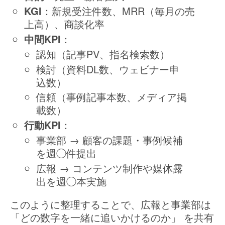
KGI
：新規受注件数、MRR（毎月の売
上高）、商談化率
中間KPI
：
認知（記事PV、指名検索数）
検討（資料DL数、ウェビナー申
込数）
信頼（事例記事本数、メディア掲
載数）
行動KPI
：
事業部 → 顧客の課題・事例候補
を週◯件提出
広報 → コンテンツ制作や媒体露
出を週◯本実施
このように整理することで、広報と事業部は
「どの数字を一緒に追いかけるのか」 を共有