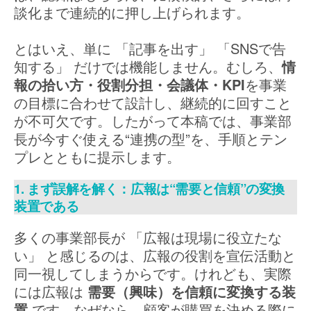
談化まで連続的に押し上げられます。
とはいえ、単に 「記事を出す」 「SNSで告
知する」 だけでは機能しません。むしろ、
情
報の拾い方・役割分担・会議体・KPI
を事業
の目標に合わせて設計し、継続的に回すこと
が不可欠です。したがって本稿では、事業部
長が今すぐ使える“連携の型”を、手順とテン
プレとともに提示します。
1. まず誤解を解く：広報は“需要と信頼”の変換
装置である
多くの事業部長が 「広報は現場に役立たな
い」 と感じるのは、広報の役割を宣伝活動と
同一視してしまうからです。けれども、実際
には広報は
需要（興味）を信頼に変換する装
置
です。なぜなら、顧客が購買を決める際に