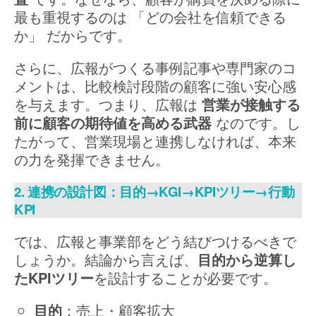
最も重視するのは 「どの会社を信頼できる
か」 だからです。
さらに、広報がつくる事例記事や専門家のコ
メントは、比較検討段階の顧客に強い安心感
を与えます。つまり、広報は
営業が接触する
前に顧客の期待値を高める武器
なのです。し
たがって、営業現場と連携しなければ、本来
の力を発揮できません。
2. 連携の設計図：目的→KGI→KPIツリー→行動
KPI
では、広報と事業部をどう結びつけるべきで
しょうか。結論から言えば、
目的から逆算し
たKPIツリー
を設計することが必要です。
目的
：売上・顧客拡大