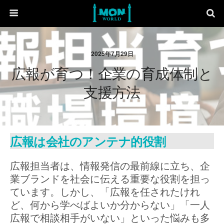
2025年7月29日
広報が育つ！企業の育成体制と
支援方法
広報は会社のアンテナ的役割
広報担当者は、情報発信の最前線に立ち、企
業ブランドを社会に伝える重要な役割を担っ
ています。しかし、「広報を任されたけれ
ど、何から学べばよいか分からない」「一人
広報で相談相手がいない」といった悩みも多