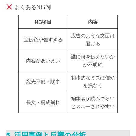
よくあるNG例
NG項目
内容
広告のような文面は
宣伝色が強すぎる
避ける
誰に何を伝えたいか
内容があいまい
が不明確
初歩的なミスは信頼
宛先不備・誤字
を損なう
編集者が読みづらい
長文・構成崩れ
とスルーされやすい
5. 活用事例と反響の分析