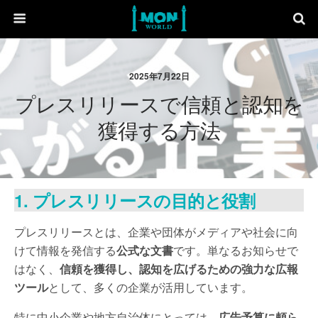
2025年7月22日
プレスリリースで信頼と認知を
獲得する方法
1. プレスリリースの目的と役割
プレスリリースとは、企業や団体がメディアや社会に向
けて情報を発信する
公式な文書
です。単なるお知らせで
はなく、
信頼を獲得し、認知を広げるための強力な広報
ツール
として、多くの企業が活用しています。
特に中小企業や地方自治体にとっては、
広告予算に頼ら