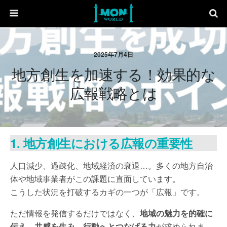
2025年7月4日
地方創生を加速する！効果的な
広報戦略とは
1. 地方創生における広報の重要性
人口減少、過疎化、地域経済の衰退…。多くの地方自治
体や地域事業者がこの課題に直面しています。
こうした状況を打破するカギの一つが「広報」です。
ただ情報を発信するだけではなく、
地域の魅力を的確に
伝え、共感を生み、行動へとつなげる力
が求められま