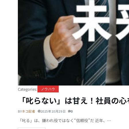
Categories:
ノウハウ
「叱らない」は甘え！社員の心
BY
ネコ記者
2025年10月29日
0
「叱る」は、嫌われ役ではなく“信頼役”だ 近年、…